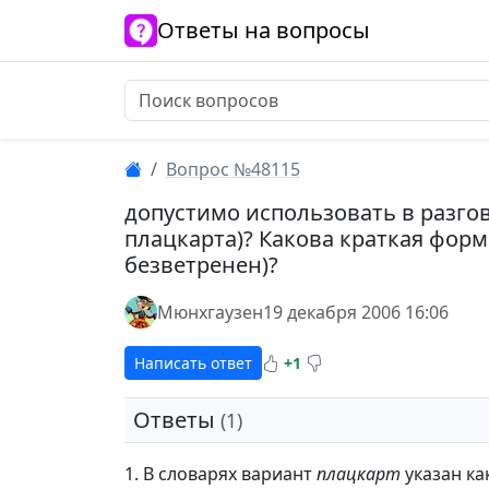
Ответы на вопросы
Вопрос №48115
допустимо использовать в разго
плацкарта)? Какова краткая форм
безветренен)?
Мюнхгаузен
19 декабря 2006 16:06
Написать ответ
+1
Ответы
(1)
1. В словарях вариант
плацкарт
указан ка