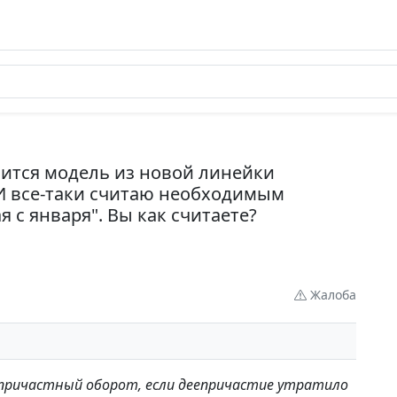
вится модель из новой линейки
 И все-таки считаю необходимым
 с января". Вы как считаете?
Жалоба
епричастный оборот, если деепричастие утратило