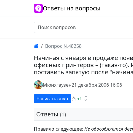
Ответы на вопросы
Вопрос №48258
Начиная с января в продаже поя
офисных принтеров – (такая-то).
поставить запятую после "начиная
Мюнхгаузен
21 декабря 2006 16:06
Написать ответ
+1
Ответы
(1)
Правило следующее:
Не обособляется де