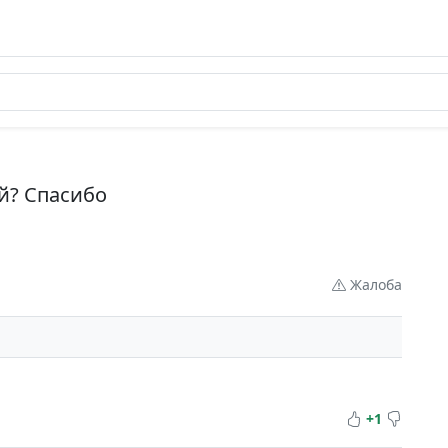
й? Спасибо
Жалоба
+1