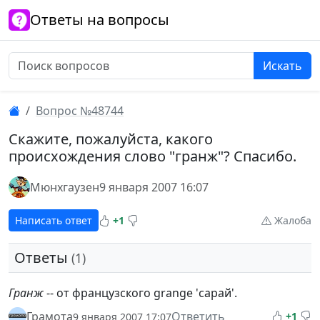
Ответы на вопросы
Искать
Вопрос №48744
Скажите, пожалуйста, какого
происхождения слово "гранж"? Спасибо.
Мюнхгаузен
9 января 2007 16:07
Написать ответ
+1
Жалоба
Ответы
(1)
Гранж
-- от французского grange 'сарай'.
Грамота
Ответить
+1
9 января 2007 17:07