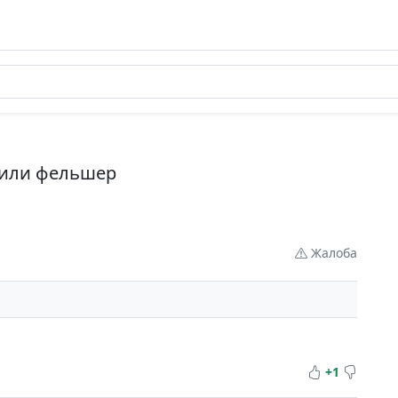
 или фельшер
Жалоба
+1