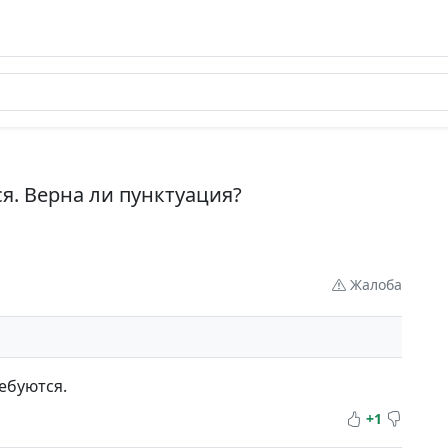
я. Верна ли пунктуация?
Жалоба
ебуются.
+1