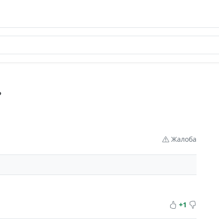
?
Жалоба
+1