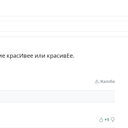
ие красИвее или красивЕе.
Жалоба
+1