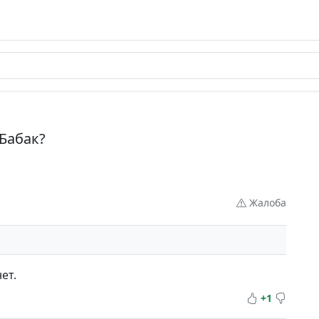
Бабак?
Жалоба
ет.
+1